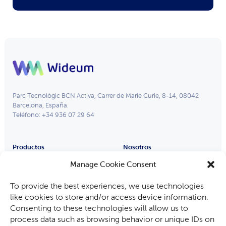
Parc Tecnològic BCN Activa, Carrer de Marie Curie, 8-14, 08042
Barcelona, España.
Teléfono: +34 936 07 29 64
Productos
Nosotros
Remote Eye
Partners
Manage Cookie Consent
Process Eye
Compañía
To provide the best experiences, we use technologies
Gafas Inteligentes
Trabaja con nosotros
like cookies to store and/or access device information.
Industrias
Consenting to these technologies will allow us to
Fabricantes de equipos
process data such as browsing behavior or unique IDs on