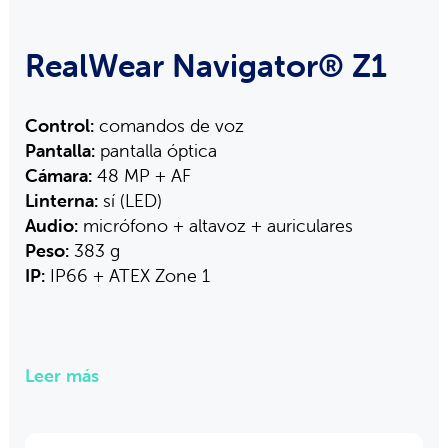
RealWear Navigator® Z1
Control:
comandos de voz
Pantalla:
pantalla óptica
Cámara:
48 MP + AF
Linterna:
sí (LED)
Audio:
micrófono + altavoz + auriculares
Peso:
383 g
IP:
IP66 + ATEX Zone 1
Leer más