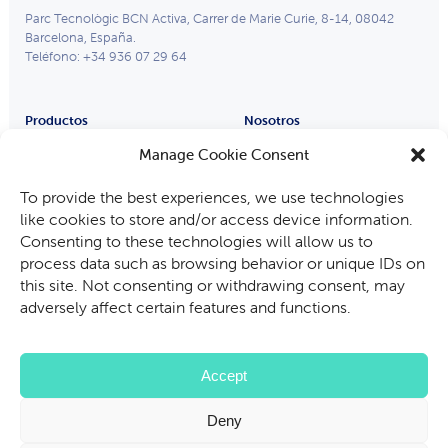
Parc Tecnològic BCN Activa, Carrer de Marie Curie, 8-14, 08042
Barcelona, España.
Teléfono: +34 936 07 29 64
Productos
Nosotros
Remote Eye
Partners
Manage Cookie Consent
Process Eye
Compañía
To provide the best experiences, we use technologies
Gafas Inteligentes
Trabaja con nosotros
like cookies to store and/or access device information.
Industrias
Consenting to these technologies will allow us to
Fabricantes de equipos
process data such as browsing behavior or unique IDs on
Automoción
this site. Not consenting or withdrawing consent, may
Minería, petróleo y gas
adversely affect certain features and functions.
Auditoría e inspección
Servicios de asistencia técnica
Accept
Deny
Política Privacidad
Política Cookies
Términos de Uso