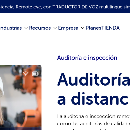
istencia, Remote eye, con TRADUCTOR DE VOZ multilingüe sim
Industrias
Recursos
Empresa
Planes
TIENDA
Auditoría e inspección
Auditoría
a distanc
La auditoría e inspección remo
como las auditorías de calidad 