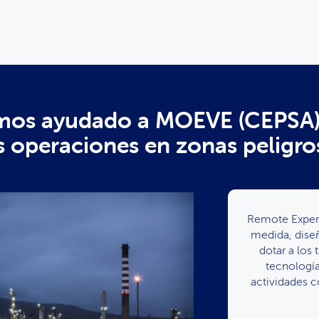
os ayudado a MOEVE (CEPSA) 
s operaciones en zonas peligro
Remote Expert
medida, dise
dotar a los
tecnologí
actividades c