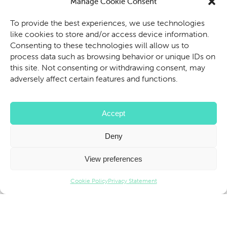
Manage Cookie Consent
plus ?
To provide the best experiences, we use technologies
like cookies to store and/or access device information.
Contactez-nous pour savoir comment nous
Consenting to these technologies will allow us to
pouvons aider votre entreprise à profiter de la
process data such as browsing behavior or unique IDs on
puissance de la réalité assistée.
this site. Not consenting or withdrawing consent, may
adversely affect certain features and functions.
CONTACTEZ-NOUS
Accept
Deny
View preferences
Book a Demo
Cookie Policy
Privacy Statement
Parc Tecnològic BCN Activa, Carrer de Marie Curie, 8-14, 08042