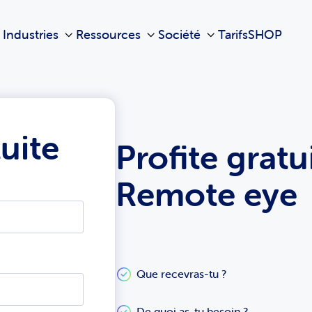
Industries
Ressources
Société
Tarifs
SHOP
uite
Profite grat
Remote eye
Que recevras-tu ?
De quoi as-tu besoin ?