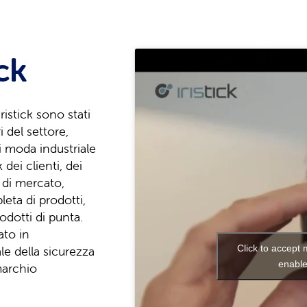
ick
Iristick sono stati
 del settore,
di moda industriale
 dei clienti, dei
d di mercato,
ta di prodotti,
odotti di punta.
ato in
Click to accept
le della sicurezza
enable
marchio