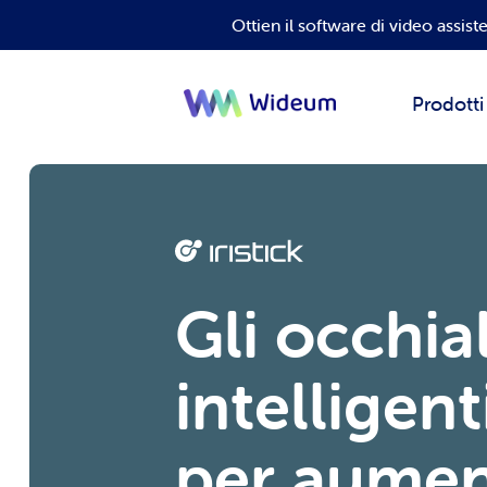
Ottien il software di video ass
Prodotti
Gli occhial
intelligenti
per aumen