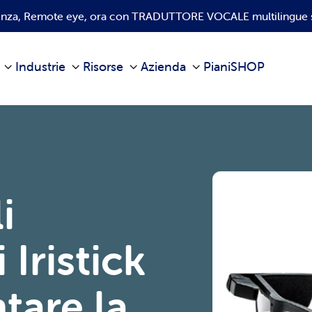
istenza, Remote eye, ora con TRADUTTORE VOCALE multilingue 
Industrie
Risorse
Azienda
Piani
SHOP
i
 Iristick
tare la