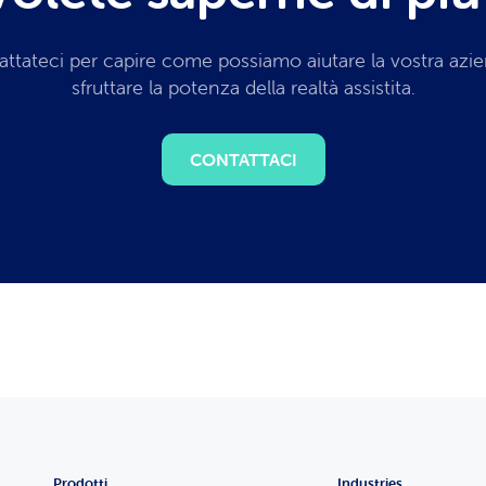
ttateci per capire come possiamo aiutare la vostra azi
sfruttare la potenza della realtà assistita.
CONTATTACI
Prodotti
Industries