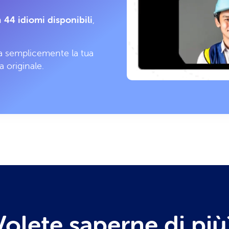
n
44 idiomi disponibili
,
na semplicemente la tua
a originale.
Volete saperne di più