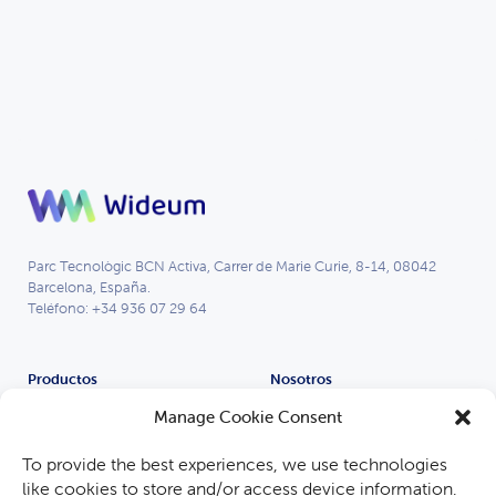
Parc Tecnològic BCN Activa, Carrer de Marie Curie, 8-14, 08042
Barcelona, España.
Teléfono: +34 936 07 29 64
Productos
Nosotros
Remote Eye
Partners
Manage Cookie Consent
Process Eye
Compañía
To provide the best experiences, we use technologies
Gafas Inteligentes
Trabaja con nosotros
like cookies to store and/or access device information.
Industrias